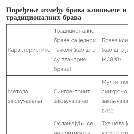
Поређење између брава клипњаче и
традиционалних брава
Традиционалне
браве са једном
Брава клип
Карактеристике
тачком (као што
(као што је
су планарне
МС828)
браве)
Мулти-поин
Метода
Сингле-поинт
синхроно
закључавања
закључавање
закључавањ
везе
Ослањајући се
Тхе цела је
на притиску у
чврсто стис