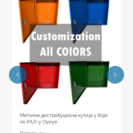
Ко
ме
По


Метална дистрибуциона кутија у боји
по РАЛ-у Оуиуе