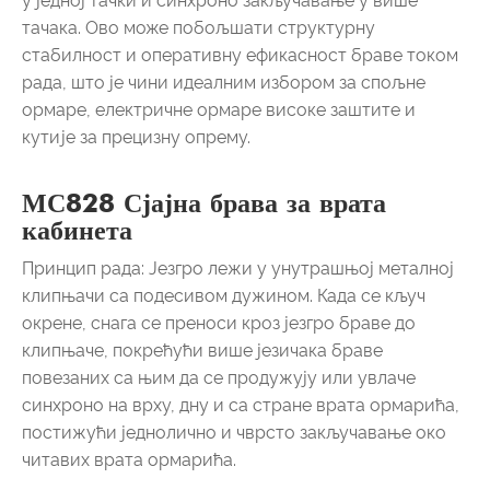
у једној тачки и синхроно закључавање у више
тачака. Ово може побољшати структурну
стабилност и оперативну ефикасност браве током
рада, што је чини идеалним избором за спољне
ормаре, електричне ормаре високе заштите и
кутије за прецизну опрему.
МС828 Сјајна брава за врата
кабинета
Принцип рада: Језгро лежи у унутрашњој металној
клипњачи са подесивом дужином. Када се кључ
окрене, снага се преноси кроз језгро браве до
клипњаче, покрећући више језичака браве
повезаних са њим да се продужују или увлаче
синхроно на врху, дну и са стране врата ормарића,
постижући једнолично и чврсто закључавање око
читавих врата ормарића.