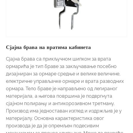
Сјајна брава на вратима кабинета
Сјајна брава са прикључном шипком за врата
ормарића је тип браве за закључавање посебно
дизајниран за ормаре средње и велике величине,
електричне управљачке ормаре и врата разводних
ормара. Тело браве је направљено од легираног
материјала, а његова површина је подвргнута
сјајном полирању и антикорозивном третману.
Производ има једноставан изглед и издржљив је у
материјалу. Основна карактеристика овог
производа је да је опремљен подесивим