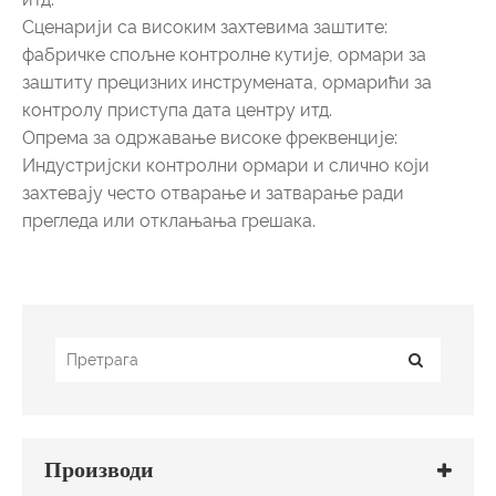
Сценарији са високим захтевима заштите:
фабричке спољне контролне кутије, ормари за
заштиту прецизних инструмената, ормарићи за
контролу приступа дата центру итд.
Опрема за одржавање високе фреквенције:
Индустријски контролни ормари и слично који
захтевају често отварање и затварање ради
прегледа или отклањања грешака.
Производи