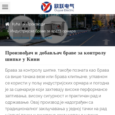
Кућа
Производи
Индустријске браве за врата ормара
Контролна брава шипке
Произвођач и добављач браве за контролу
шипке у Кини
Брава за контролу шипке, такође позната као брава
са више тачака везе или брава клипњаче, углавном
се користи у пољу индустријских ормара и погодна
је за сценарије који захтевају високе перформансе
заптивања, високу сигурност и практичан рад и
одржавање. Овај производ је надограђен са
традиционалног закључавања у једној тачки на рад