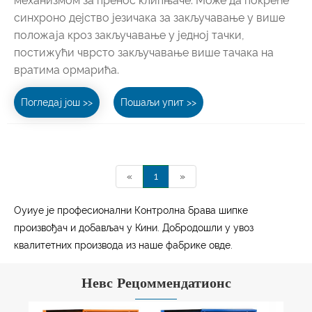
механизмом за пренос клипњаче. Може да покреће
синхроно дејство језичака за закључавање у више
положаја кроз закључавање у једној тачки,
постижући чврсто закључавање више тачака на
вратима ормарића.
Погледај још >>
Пошаљи упит >>
«
1
»
Оуиуе је професионални Контролна брава шипке
произвођач и добављач у Кини. Добродошли у увоз
квалитетних производа из наше фабрике овде.
Невс Рецоммендатионс