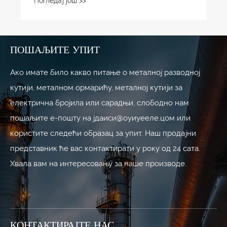
Погледај још >>
ПОШАЉИТЕ УПИТ
Ако имате било какво питање о металној разводној
кутији, металном ормарићу, металној кутији за
електрична бројила или сарадњи, слободно нам
пошаљите е-пошту на јдаиси@оуиуееле.цом или
користите следећи образац за упит. Наш продајни
представник ће вас контактирати у року од 24 сата.
Хвала вам на интересовању за наше производе.
КОНТАКТИРАЈТЕ НАС