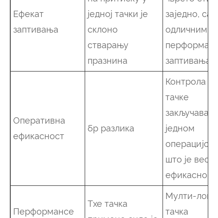
Ефекат
једној тачки је
заједно, са
заптивања
склоно
одличним
стварању
перформан
празнина
заптивања
Контрола с
тачке
закључавањ
Оперативна
бр разлика
једном
ефикасност
операцијом,
што је веом
ефикасно
Мулти-лоцк
Тхе тачка
Перформансе
тачка