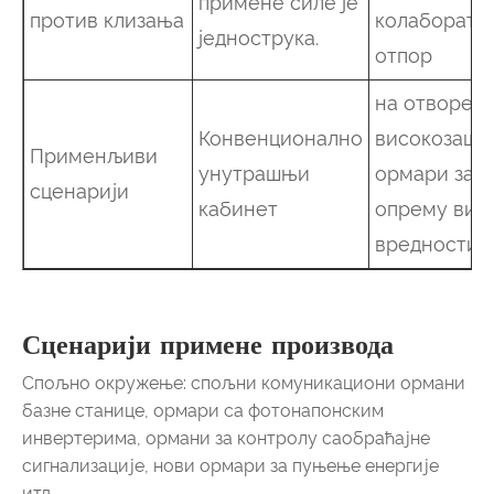
примене силе је
против клизања
колаборати
једнострука.
отпор
на отворен
Конвенционално
високозашт
Применљиви
унутрашњи
ормари за
сценарији
кабинет
опрему вис
вредности
Сценарији примене производа
Спољно окружење: спољни комуникациони ормани
базне станице, ормари са фотонапонским
инвертерима, ормани за контролу саобраћајне
сигнализације, нови ормари за пуњење енергије
итд.