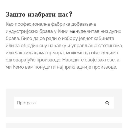
Зашто изабрати нас?
Као професионална фабрика добављача
индустријских брава у Кини,
ми
нуде читав низ дугих
брава. Било да се ради о избору једног кабинета
или за обједињену набавку и управљање стотинама
или чак хиљадама ормара, можемо да обезбедимо
одговарајуће производе. Наведите своје захтеве, а
ми ћемо вам понудити најприкладније производе.