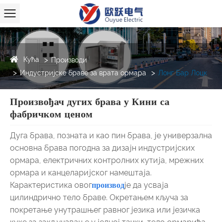
Кућа
Производи
Индустријске браве за врата ормара
Лонг Бар Лоцк
Произвођач дугих брава у Кини са
фабричком ценом
Дуга брава, позната и као пин брава, је универзална
основна брава погодна за дизајн индустријских
ормара, електричних контролних кутија, мрежних
ормара и канцеларијског намештаја.
Карактеристика овог
производ
је да усваја
цилиндрично тело браве. Окретањем кључа за
покретање унутрашњег равног језика или језичка