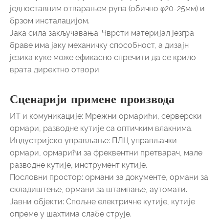
једноставним отварањем рупа (обично φ20-25мм) и
брзом инсталацијом.
Јака сила закључавања: Чврсти материјал језгра
браве има јаку механичку способност, а дизајн
језика куке може ефикасно спречити да се крило
врата директно отвори.
Сценарији примене производа
ИТ и комуникације: Мрежни ормарићи, серверски
ормари, разводне кутије са оптичким влакнима.
Индустријско управљање: ПЛЦ управљачки
ормари, ормарићи за фреквентни претварач, мале
разводне кутије, инструмент кутије.
Пословни простор: ормани за документе, ормани за
складиштење, ормани за штампање, аутомати.
Јавни објекти: Спољне електричне кутије, кутије
опреме у шахтима слабе струје.