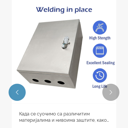


Када се суочимо са различитим
материјалима и нивоима заштите, како
изабрати металну разводну кутију?