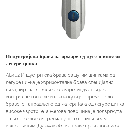
Индустријска брава за ормаре од дуге шипке од
легуре цинка
АБ402 Индустријска брава са дугим шипкама од
легуре цинка је хоризонтална брава специјално
дизајнирана за велике ормаре, индустријске
контролне конзоле и врата кутије опреме. Тело
браве је направљено од материјала од легуре цинка
високе чврстоће, а његова површина је подвргнута
антикорозивном третману, што га чини веома
издржљивим. Дугачак облик траке производа може