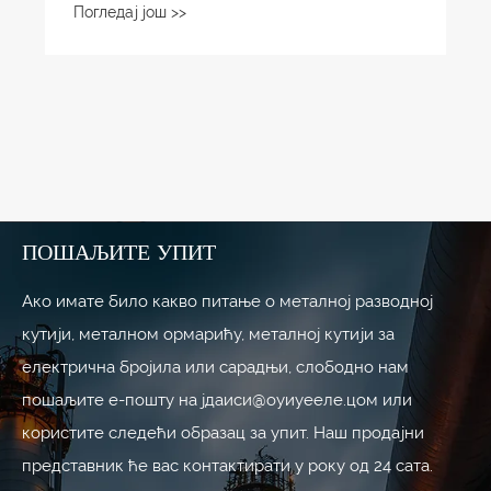
Погледај још >>
ПОШАЉИТЕ УПИТ
Ако имате било какво питање о металној разводној
кутији, металном ормарићу, металној кутији за
електрична бројила или сарадњи, слободно нам
пошаљите е-пошту на јдаиси@оуиуееле.цом или
користите следећи образац за упит. Наш продајни
представник ће вас контактирати у року од 24 сата.