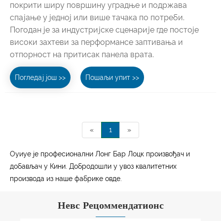
покрити ширу површину уградње и подржава
спајање у једној или више тачака по потреби.
Погодан је за индустријске сценарије где постоје
високи захтеви за перформансе заптивања и
отпорност на притисак панела врата.
Погледај још >>
Пошаљи упит >>
«
1
»
Оуиуе је професионални Лонг Бар Лоцк произвођач и
добављач у Кини. Добродошли у увоз квалитетних
производа из наше фабрике овде.
Невс Рецоммендатионс