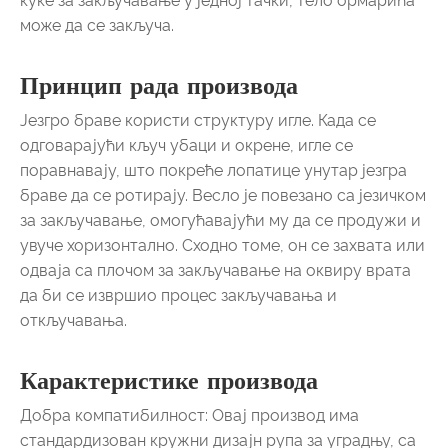
куке за закључавање у једној тачки, тело ормарића
може да се закључа.
Принцип рада производа
Језгро браве користи структуру игле. Када се
одговарајући кључ убаци и окрене, игле се
поравнавају, што покреће лопатице унутар језгра
браве да се ротирају. Весло је повезано са језичком
за закључавање, омогућавајући му да се продужи и
увуче хоризонтално. Сходно томе, он се захвата или
одваја са плочом за закључавање на оквиру врата
да би се извршио процес закључавања и
откључавања.
Карактеристике производа
Добра компатибилност: Овај производ има
стандардизован кружни дизајн рупа за уградњу, са